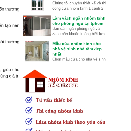
Chúng tôi chuyên thiết kế và thi
giữa tôi và bạn thân tại quán cà
trong năm 2025 Hãy để nhôm
công cửa nhôm kính 1 cánh 2
tổn thương
phê giữa trưa hè tại HCM với
kính HCM tư vấn cho bạn nhé.
cánh và 4 cánh với kiểu đẹp và
nhiệt độ 40 độ .
Làm vách ngăn nhôm kính
chất lượng tốt nhất.
cho phòng ngủ tại tphcm
iến tạo nên
Bạn cần ngăn phòng ngủ và
đang băn khoăn không biết lựa
chọn loại vật liệu gì phù hợp
hải thường
Mẫu cửa nhôm kính cho
nhất. Lựa chọn loại vách ngăn
nhà vệ sinh nhà tắm đẹp
phòng ngủ nào có độ bền cao và
nhất
giá rẻ tiết kiệm chi phí mà lại có
Chọn mẫu cửa cho nhà vệ sinh
thể cách nhiệt để sử dụng máy
và nhà tắm sao cho thích hợp
lạnh cho phòng ngủ.
, giúp cho
có thể chóng lại nước và kín
đáo cho người sử dụng.
ng giá trị