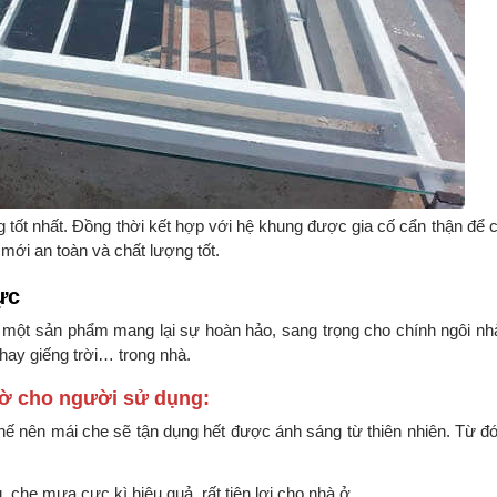
g tốt nhất. Đồng thời kết hợp với hệ khung được gia cố cẩn thận để 
 mới an toàn và chất lượng tốt.
ực
à một sản phẩm mang lại sự hoàn hảo, sang trọng cho chính ngôi nh
hay giếng trời… trong nhà.
gờ cho người sử dụng:
hế nên mái che sẽ tận dụng hết được ánh sáng từ thiên nhiên. Từ đ
 che mưa cực kì hiệu quả, rất tiện lợi cho nhà ở.