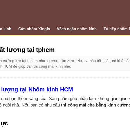
m kính
Cửa nhôm Xingfa
Vách ngăn nhôm kính
Tủ bếp nhôm k
ất lượng tại tphcm
nh cường lực tại tphcm nhưng chưa tìm được đơn vị nào tốt nhất, có khả n
nh HCM để giúp bạn thi công mái kính nhé.
t lượng tại Nhôm kính HCM
ên nhà bạn thêm sáng sủa. Sản phẩm góp phần làm không gian gian
 bộ ngôi nhà. Nếu bạn có nhu cầu
thi công mái che bằng kính cườn
lực