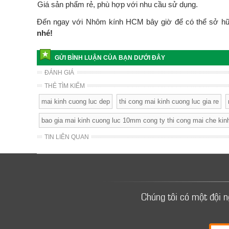
Giá sản phẩm rẻ, phù hợp với nhu cầu sử dụng.
-
Đến ngay với Nhôm kính HCM bây giờ để có thể sở hữ
nhé!
GỬI BÌNH LUẬN CỦA BẠN DƯỚI ĐÂY
ĐÁNH GIÁ
THẺ TÌM KIẾM
mai kinh cuong luc dep
thi cong mai kinh cuong luc gia re
bao gia mai kinh cuong luc 10mm cong ty thi cong mai che kin
TIN LIÊN QUAN
Chúng tôi có một đội 