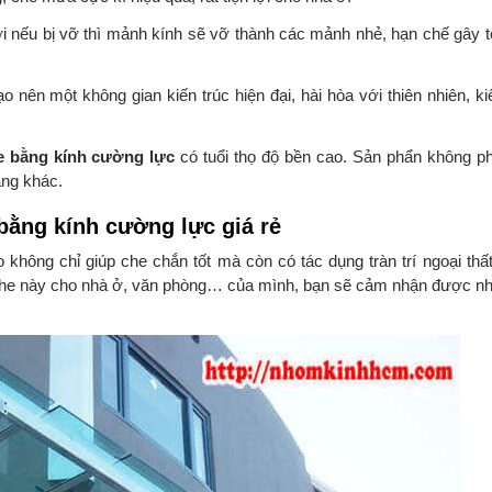
i nếu bị vỡ thì mảnh kính sẽ vỡ thành các mảnh nhẻ, hạn chế gây 
ạo nên một không gian kiến trúc hiện đại, hài hòa với thiên nhiên, k
e bằng kính cường lực
có tuổi thọ độ bền cao. Sản phẩn không p
ắng khác.
bằng kính cường lực giá rẻ
 không chỉ giúp che chắn tốt mà còn có tác dụng tràn trí ngoại thất
che này cho nhà ở, văn phòng… của mình, bạn sẽ cảm nhận được nhữ