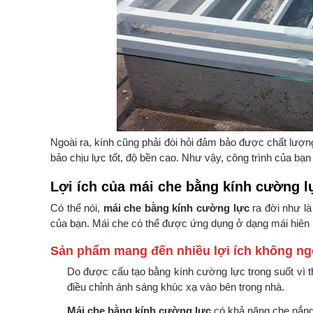
Ngoài ra, kính cũng phải đòi hỏi đảm bảo được chất lượn
bảo chịu lực tốt, độ bền cao. Như vậy, công trình của bạn
Lợi ích của mái che bằng kính cường l
Có thể nói,
mái che bằng kính cường lực
ra đời như l
của bạn. Mái che có thể được ứng dụng ở dạng mái hiên 
Sản phẩm mang đến nhiều lợi ích không n
Do được cấu tạo bằng kính cường lực trong suốt vì t
điều chỉnh ánh sáng khúc xạ vào bên trong nhà.
Mái che bằng kính cường lực
có khả năng che nắng,