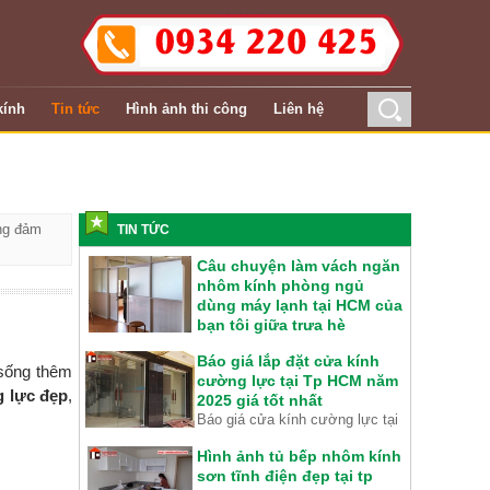
ính
Tin tức
Hình ảnh thi công
Liên hệ
ăng đảm
TIN TỨC
Câu chuyện làm vách ngăn
nhôm kính phòng ngủ
dùng máy lạnh tại HCM của
bạn tôi giữa trưa hè
Nóng chảy hết cả mỡ và câu
Báo giá lắp đặt cửa kính
chuyện làm vách ngăn nhôm
 sống thêm
cường lực tại Tp HCM năm
kính phòng ngủ dùng máy lạnh
g lực đẹp
,
2025 giá tốt nhất
giữa tôi và bạn thân tại quán cà
Báo giá cửa kính cường lực tại
phê giữa trưa hè tại HCM với
Tp HCM năm 2025 giá cạnh
nhiệt độ 40 độ .
Hình ảnh tủ bếp nhôm kính
tranh nhất. Bạn đang cần thi
sơn tĩnh điện đẹp tại tp
công một bộ cửa kính cường