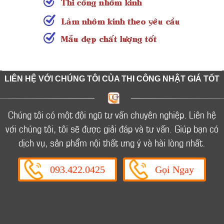
vách ngăn phòng ngủ nào có độ bền cao và giá rẻ tiết
Mẫu cửa nhôm kính cho nhà vệ sinh nhà tắm
kiệm chi phí mà lại có thể cách nhiệt để sử dụng máy
đẹp nhất
lạnh cho phòng ngủ.
Chọn mẫu cửa cho nhà vệ sinh và nhà tắm sao cho
thích hợp có thể chóng lại nước và kín đáo cho người
sử dụng.
LIÊN HỆ VỚI CHÚNG TÔI CỦA THI CÔNG NHẬT GIÁ TỐT
Chúng tôi có một đội ngũ tư vấn chuyên nghiệp.
Liên hệ
với chúng tôi, tôi sẽ được giải đáp và tư vấn.
Giúp bạn có
dịch vụ, sản phẩm nội thất ưng ý và hài lòng nhất.
093.422.0425
Gọi Ngay