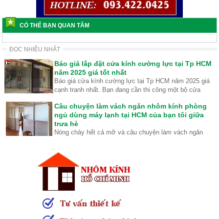
CÓ THỂ BẠN QUAN TÂM
ĐỌC NHIỀU NHẤT
Báo giá lắp đặt cửa kính cường lực tại Tp HCM
năm 2025 giá tốt nhất
Báo giá cửa kính cường lực tại Tp HCM năm 2025 giá
cạnh tranh nhất. Bạn đang cần thi công một bộ cửa
kính cường lực cho cửa hàng kinh doanh hoặc văn
Câu chuyện làm vách ngăn nhôm kính phòng
phòng công ty mình nhưng chưa biết lựa chọn loại cửa
ngủ dùng máy lạnh tại HCM của bạn tôi giữa
kính cường lực bản lề sàn hay cửa kính cường lực mở
trưa hè
lùa trong năm 2025 Hãy để nhôm kính HCM tư vấn cho
Nóng chảy hết cả mỡ và câu chuyện làm vách ngăn
bạn nhé.
nhôm kính phòng ngủ dùng máy lạnh giữa tôi và bạn
Mẫu cửa nhôm kính 1 cánh đẹp nhất hiện nay
thân tại quán cà phê giữa trưa hè tại HCM với nhiệt độ
Chúng tôi chuyên thiết kế và thi công cửa nhôm kính 1
40 độ .
cánh 2 cánh và 4 cánh với kiểu đẹp và chất lượng tốt
nhất.
Làm vách ngăn nhôm kính cho phòng ngủ tại
tphcm
Bạn cần ngăn phòng ngủ và đang băn khoăn không biết
lựa chọn loại vật liệu gì phù hợp nhất. Lựa chọn loại